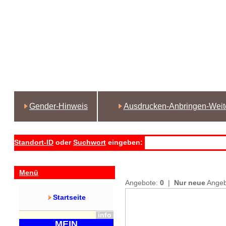
Gender-Hinweis
Ausdrucken-Anbringen-Weit
Standort-ID
oder
Suchwort
eingeben:
Menü
Angebote:
0
|
Nur neue
Ange
Startseite
info
MEIN