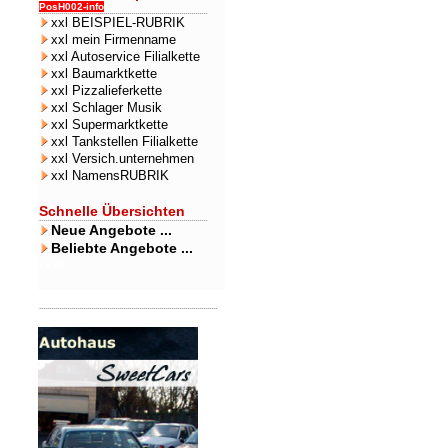
PosH002-info
xxl BEISPIEL-RUBRIK
xxl mein Firmenname
xxl Autoservice Filialkette
xxl Baumarktkette
xxl Pizzalieferkette
xxl Schlager Musik
xxl Supermarktkette
xxl Tankstellen Filialkette
xxl Versich.unternehmen
xxl NamensRUBRIK
Schnelle Übersichten
Neue Angebote ...
Beliebte Angebote ...
xxxx