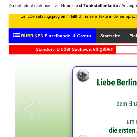
Du befindest dich hier --> Rubrik:
xxl Tankstellenkette
/ Anzeige
Ein Übersetzungsprogramm hilft dir, unsere Texte in deiner Sprach
RUBRIKEN
Einzelhandel & Gastro
Startseite
Pla
oder
eingeben:
Standort-ID
Suchwort