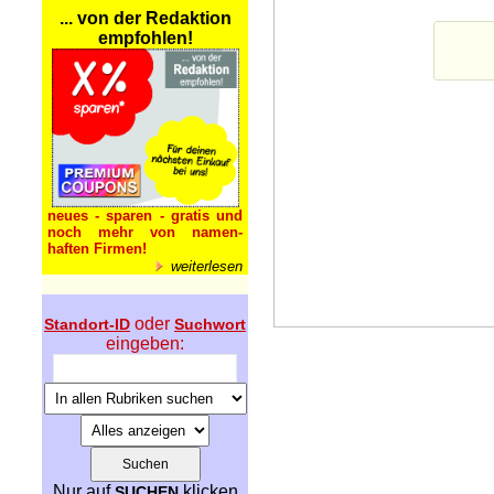
... von der Redaktion
empfohlen!
neues - sparen - gratis und
noch mehr von namen-
haften Firmen!
weiterlesen
oder
Standort-ID
Suchwort
eingeben:
Nur auf
klicken
SUCHEN