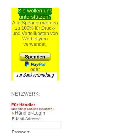
Sie wollen uns
unterstützen?
Alle Spenden werden
zu 100% für Druck-
und Verteilkosten von
Werbeflyern
verwendet.
oder
NETZWERK:
Für Händler
(unbedingt Cookies zuslassen)
Händler-LogIn
E-Mail-Adresse:
Passwort: