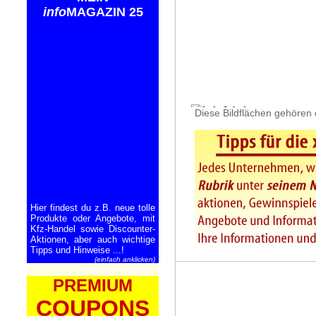
info
MAGAZIN 25
Diese Bildflächen gehören 
Hier findest du z.B. neue tolle
Produkte oder Angebote, mit
Kfz-Handel sowie Discounter-
Aktionen, aber auch wichtige
Tipps und Hinweise ...!
(einfach anklicken)
PREMIUM
COUPONS