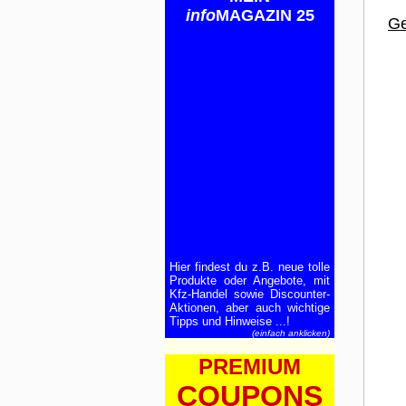
info
MAGAZIN 25
Ge
Hier findest du z.B. neue tolle
Produkte oder Angebote, mit
Kfz-Handel sowie Discounter-
Aktionen, aber auch wichtige
Tipps und Hinweise ...!
(einfach anklicken)
PREMIUM
COUPONS