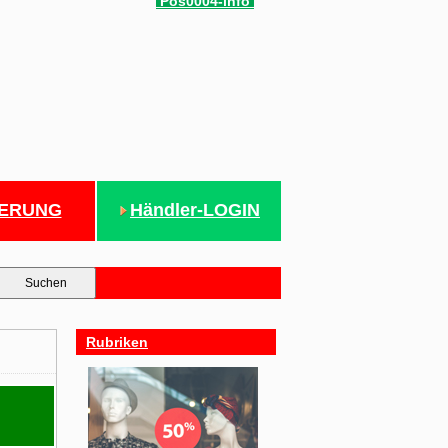
Pos0004-info
IERUNG
Händler-LOGIN
Rubriken