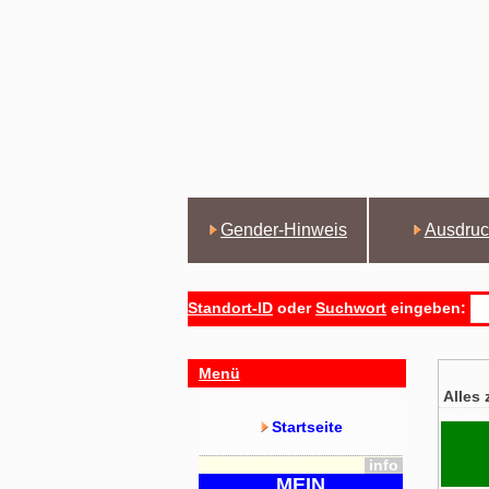
Gender-Hinweis
Ausdruc
Standort-ID
oder
Suchwort
eingeben:
Menü
Alles 
Startseite
info
MEIN