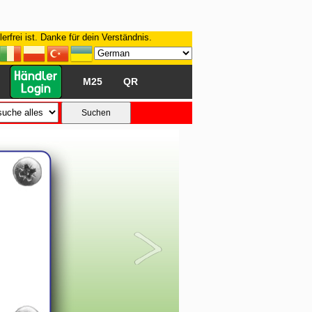
rfrei ist. Danke für dein Verständnis.
M25
QR