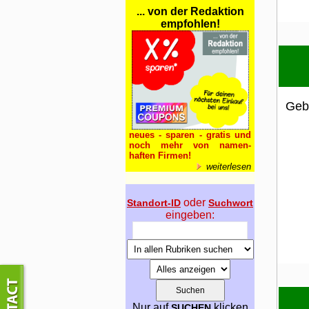
... von der Redaktion
empfohlen!
Gebe
neues - sparen - gratis und
noch mehr von namen-
haften Firmen!
weiterlesen
oder
Standort-ID
Suchwort
eingeben:
Nur auf
klicken
SUCHEN