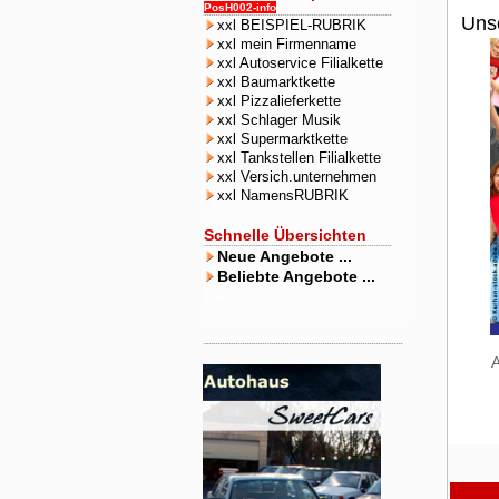
PosH002-info
Unse
xxl BEISPIEL-RUBRIK
xxl mein Firmenname
xxl Autoservice Filialkette
xxl Baumarktkette
xxl Pizzalieferkette
xxl Schlager Musik
xxl Supermarktkette
xxl Tankstellen Filialkette
xxl Versich.unternehmen
xxl NamensRUBRIK
Schnelle Übersichten
Neue Angebote ...
Beliebte Angebote ...
xxxx