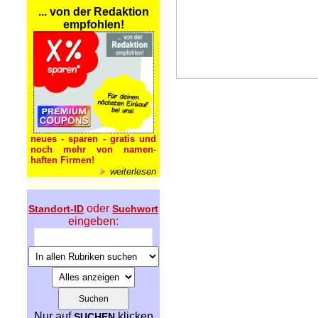
... von der Redaktion
empfohlen!
neues - sparen - gratis und
noch mehr von namen-
haften Firmen!
weiterlesen
oder
Standort-ID
Suchwort
eingeben:
Nur auf
klicken
SUCHEN