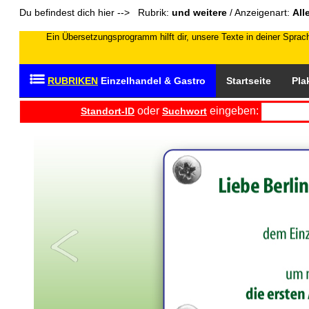
Du befindest dich hier --> Rubrik:
und weitere
/ Anzeigenart:
All
Ein Übersetzungsprogramm hilft dir, unsere Texte in deiner Sprach
RUBRIKEN
Einzelhandel & Gastro
Startseite
Pla
oder
eingeben:
Standort-ID
Suchwort