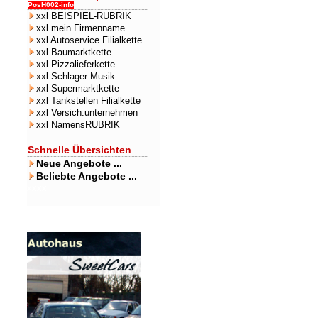
PosH002-info
xxl BEISPIEL-RUBRIK
xxl mein Firmenname
xxl Autoservice Filialkette
xxl Baumarktkette
xxl Pizzalieferkette
xxl Schlager Musik
xxl Supermarktkette
xxl Tankstellen Filialkette
xxl Versich.unternehmen
xxl NamensRUBRIK
Schnelle Übersichten
Neue Angebote ...
Beliebte Angebote ...
xxxx