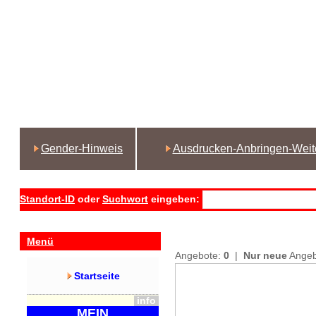
Gender-Hinweis
Ausdrucken-Anbringen-Weit
Standort-ID
oder
Suchwort
eingeben:
Menü
Angebote:
0
|
Nur neue
Ange
Startseite
info
MEIN