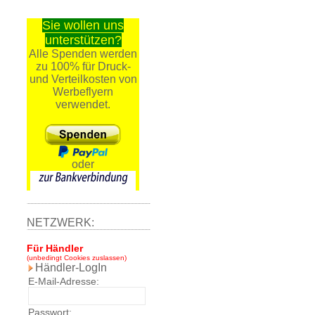
Sie wollen uns
unterstützen?
Alle Spenden werden
zu 100% für Druck-
und Verteilkosten von
Werbeflyern
verwendet.
oder
NETZWERK:
Für Händler
(unbedingt Cookies zuslassen)
Händler-LogIn
E-Mail-Adresse:
Passwort: