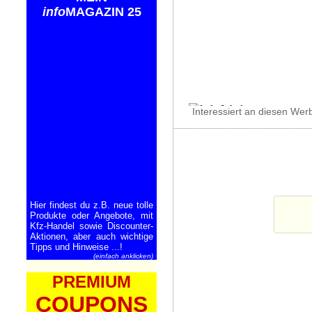
info
MAGAZIN 25
Interessiert an diesen Wer
Hier findest du z.B. neue tolle
Produkte oder Angebote, mit
Kfz-Handel sowie Discounter-
Aktionen, aber auch wichtige
Tipps und Hinweise ...!
(einfach anklicken)
PREMIUM
COUPONS