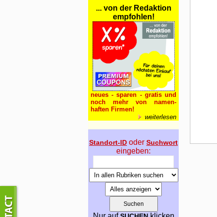
... von der Redaktion
empfohlen!
neues - sparen - gratis und
noch mehr von namen-
haften Firmen!
weiterlesen
oder
Standort-ID
Suchwort
eingeben:
Nur auf
klicken
SUCHEN