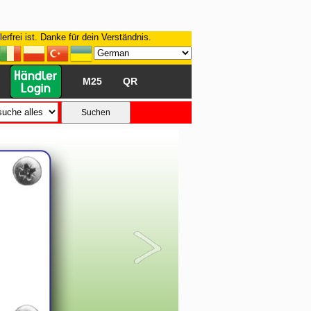
rfrei ist. Danke für dein Verständnis.
M25
QR