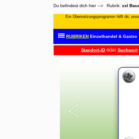
Du befindest dich hier --> Rubrik:
xxl Bau
Ein Übersetzungsprogramm hilft dir, unser
RUBRIKEN
Einzelhandel & Gastro
oder
Standort-ID
Suchwort