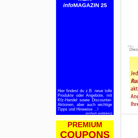
info
MAGAZIN 25
Dies
Hier findest du z.B. neue tolle
Produkte oder Angebote, mit
Kfz-Handel sowie Discounter-
Aktionen, aber auch wichtige
Tipps und Hinweise ...!
(einfach anklicken)
PREMIUM
COUPONS