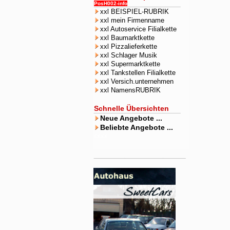
PosH002-info
xxl BEISPIEL-RUBRIK
xxl mein Firmenname
xxl Autoservice Filialkette
xxl Baumarktkette
xxl Pizzalieferkette
xxl Schlager Musik
xxl Supermarktkette
xxl Tankstellen Filialkette
xxl Versich.unternehmen
xxl NamensRUBRIK
Schnelle Übersichten
Neue Angebote ...
Beliebte Angebote ...
xxxx