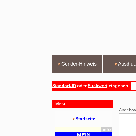
Gender-Hinweis
Ausdruc
Standort-ID
oder
Suchwort
eingeben:
Menü
Angebot
Startseite
info
MEIN