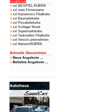
PosH002-info
xxl BEISPIEL-RUBRIK
xxl mein Firmenname
xxl Autoservice Filialkette
xxl Baumarktkette
xxl Pizzalieferkette
xxl Schlager Musik
xxl Supermarktkette
xxl Tankstellen Filialkette
xxl Versich.unternehmen
xxl NamensRUBRIK
Schnelle Übersichten
Neue Angebote ...
Beliebte Angebote ...
xxxx