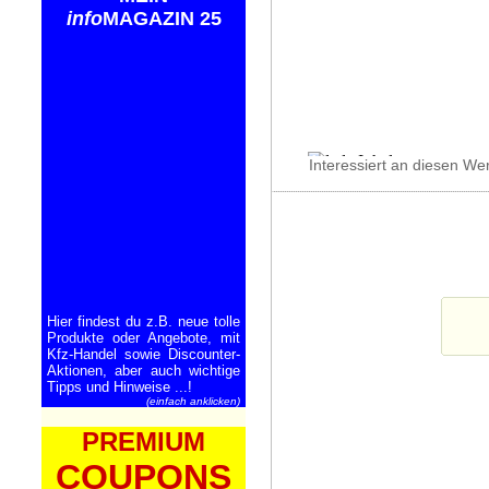
info
MAGAZIN 25
Interessiert an diesen We
Hier findest du z.B. neue tolle
Produkte oder Angebote, mit
Kfz-Handel sowie Discounter-
Aktionen, aber auch wichtige
Tipps und Hinweise ...!
(einfach anklicken)
PREMIUM
COUPONS