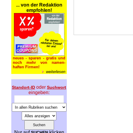
... von der Redaktion
empfohlen!
neues - sparen - gratis und
noch mehr von namen-
haften Firmen!
weiterlesen
oder
Standort-ID
Suchwort
eingeben:
Nur auf
klicken
SUCHEN