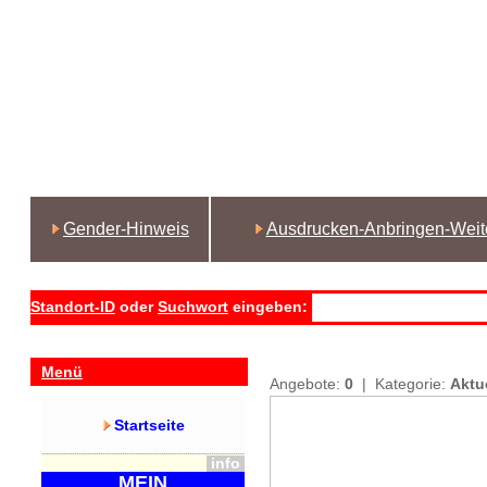
Gender-Hinweis
Ausdrucken-Anbringen-Weit
Standort-ID
oder
Suchwort
eingeben:
Menü
Angebote:
0
| Kategorie:
Aktu
Startseite
info
MEIN