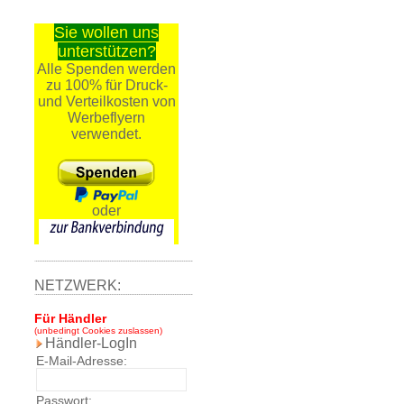
Sie wollen uns
unterstützen?
Alle Spenden werden
zu 100% für Druck-
und Verteilkosten von
Werbeflyern
verwendet.
oder
NETZWERK:
Für Händler
(unbedingt Cookies zuslassen)
Händler-LogIn
E-Mail-Adresse:
Passwort: