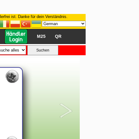
rfrei ist. Danke für dein Verständnis.
M25
QR