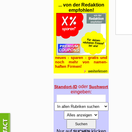
... von der Redaktion
empfohlen!
neues - sparen - gratis und
noch mehr von namen-
haften Firmen!
weiterlesen
oder
Standort-ID
Suchwort
eingeben:
Nur auf
klicken
SUCHEN