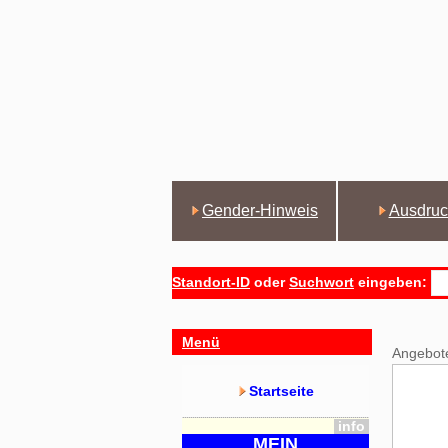
Gender-Hinweis
Ausdruc
Standort-ID
oder
Suchwort
eingeben:
Menü
Angebot
Startseite
info
MEIN