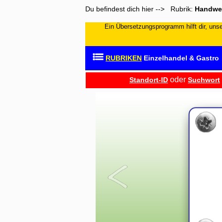
Du befindest dich hier --> Rubrik:
Handwer
Ein Übersetzungsprogramm hilft dir, unser
RUBRIKEN
Einzelhandel & Gastro
oder
Standort-ID
Suchwort