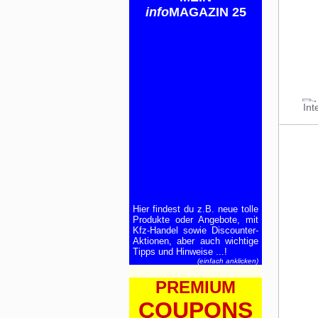
info
MAGAZIN 25
Int
Hier findest du z.B. neue tolle
Produkte oder Angebote, mit
Kfz-Handel sowie Discounter-
Aktionen, aber auch wichtige
Tipps und Hinweise ...!
(einfach anklicken)
PREMIUM
COUPONS