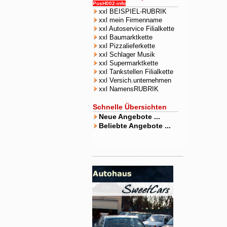
PosH002-info
xxl BEISPIEL-RUBRIK
xxl mein Firmenname
xxl Autoservice Filialkette
xxl Baumarktkette
xxl Pizzalieferkette
xxl Schlager Musik
xxl Supermarktkette
xxl Tankstellen Filialkette
xxl Versich.unternehmen
xxl NamensRUBRIK
Schnelle Übersichten
Neue Angebote ...
Beliebte Angebote ...
xxxx