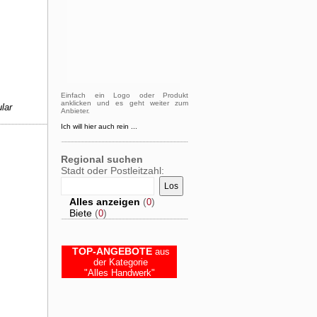
Einfach ein Logo oder Produkt
anklicken und es geht weiter zum
lar
Anbieter.
Ich will hier auch rein ...
Regional suchen
Stadt oder Postleitzahl:
Alles anzeigen
(
)
0
Biete
(
)
0
TOP-ANGEBOTE
aus
der Kategorie
"Alles Handwerk"